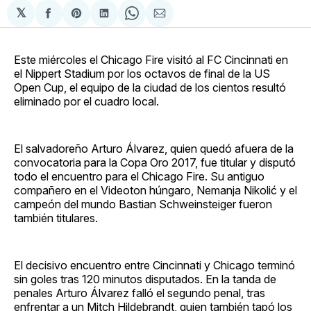
𝕏
Compartir
Share
Compartir
Share
Compartir
en
on
en
on
via
Facebook
Pinterest
LinkedIn
WhatsApp
Email
Este miércoles el Chicago Fire visitó al FC Cincinnati en
el Nippert Stadium por los octavos de final de la US
Open Cup, el equipo de la ciudad de los cientos resultó
eliminado por el cuadro local.
El salvadoreño Arturo Álvarez, quien quedó afuera de la
convocatoria para la Copa Oro 2017, fue titular y disputó
todo el encuentro para el Chicago Fire. Su antiguo
compañero en el Videoton húngaro, Nemanja Nikolić y el
campeón del mundo Bastian Schweinsteiger fueron
también titulares.
El decisivo encuentro entre Cincinnati y Chicago terminó
sin goles tras 120 minutos disputados. En la tanda de
penales Arturo Álvarez falló el segundo penal, tras
enfrentar a un Mitch Hildebrandt, quien también tapó los