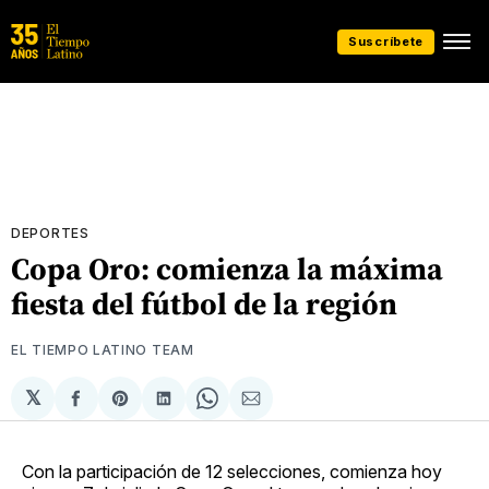
Suscríbete
DEPORTES
Copa Oro: comienza la máxima
fiesta del fútbol de la región
EL TIEMPO LATINO TEAM
𝕏
Compartir
Share
Compartir
Share
Compartir
en
on
en
on
via
Facebook
Pinterest
LinkedIn
WhatsApp
Email
Con la participación de 12 selecciones, comienza hoy