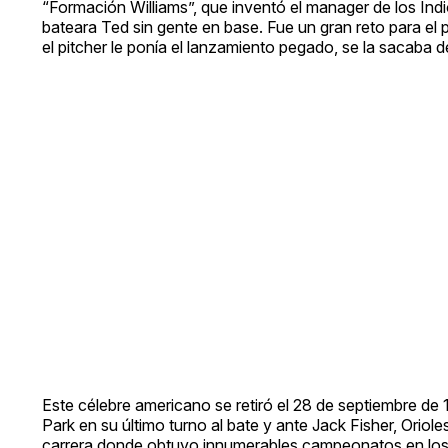
“Formación Williams”, que inventó el manager de los In
bateara Ted sin gente en base. Fue un gran reto para el p
el pitcher le ponía el lanzamiento pegado, se la sacaba d
Este célebre americano se retiró el 28 de septiembre d
Park en su último turno al bate y ante Jack Fisher, Oriol
carrera donde obtuvo innumerables campeonatos en los d