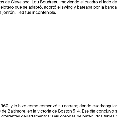
dios de Cleveland, Lou Boudreau, moviendo el cuadro al lado 
elotero que se adaptó, acortó el swing y bateaba por la banda 
e jonrón. Ted fue incontenible.
e 1960, y lo hizo como comenzó su carrera; dando cuadrangula
es de Baltimore, en la victoria de Boston 5-4. Ese día concluyó 
iferentes departamentos: seis coronas de bateo, dos triples 