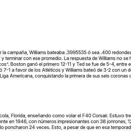
ar la campaña, Williams bateaba .3995535 ó sea .400 redondea
 y terminar con ese promedio. La respuesta de Williams no se 
icos”. Boston ganó el primero 12-11 y Ted se fue de 5-4, entre e
 7-1 a favor de los Atléticos y Williams bateó de 3-2 con un d
 Liga Americana, conquistando la primera de sus seis coronas 
acola, Florida, enseñando como volar el F40 Corsair. Estuvo tr
mente en 1946, con números impresionantes con 38 jonrones, 1
o lo poncharon 24 veces. Esto, a pesar de que en esa temporad