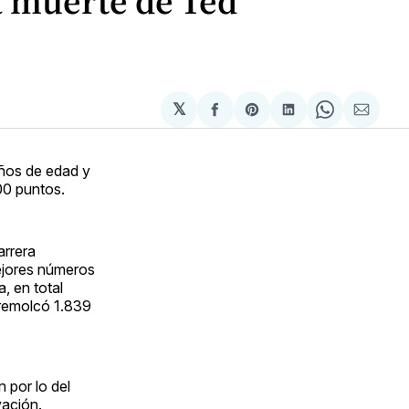
a muerte de Ted
𝕏
Compartir
Share
Compartir
Share
Compa
en
on
en
on
via
Facebook
Pinterest
LinkedIn
WhatsApp
Email
años de edad y
00 puntos.
arrera
ejores números
, en total
 remolcó 1.839
 por lo del
vación.