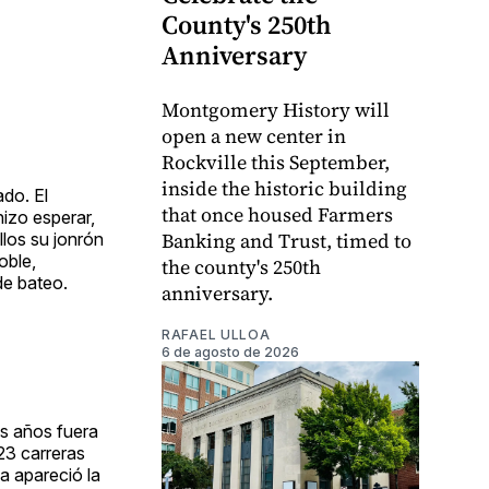
County's 250th
Anniversary
Montgomery History will
open a new center in
Rockville this September,
inside the historic building
do. El
that once housed Farmers
hizo esperar,
Banking and Trust, timed to
llos su jonrón
oble,
the county's 250th
de bateo.
anniversary.
RAFAEL ULLOA
6 de agosto de 2026
es años fuera
23 carreras
a apareció la