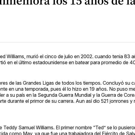
onmemora los 15 años de l
ed Williams, murió el cinco de julio en 2002. cuando tenia 83 
irtió en el último estadounidense en batear para promedio de 4
res de las Grandes Ligas de todos los tiempos. Concluyó su c
nte en una temporada, pues él lo hizo en 19 años. No puso m
r a su país en la Segunda Guerra Mundial y la Guerra de Corea
te durante el primor de su carrera. Aun así dio 521 jonrones y
e Teddy Samuel Williams. El primer nombre “Ted” se lo pusieron
da como May, ya que fue una trabajadora del Ejército de Sal