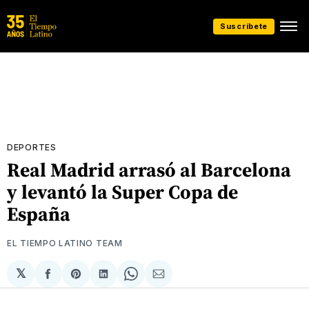
Suscríbete
DEPORTES
Real Madrid arrasó al Barcelona
y levantó la Super Copa de
España
EL TIEMPO LATINO TEAM
𝕏
Compartir
Share
Compartir
Share
Compartir
en
on
en
on
via
Facebook
Pinterest
LinkedIn
WhatsApp
Email