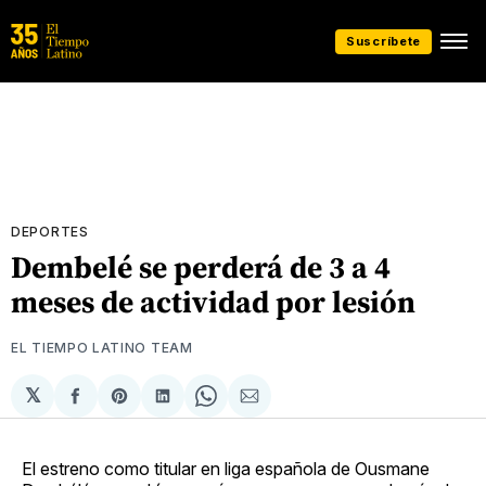
Suscríbete
DEPORTES
Dembelé se perderá de 3 a 4
meses de actividad por lesión
EL TIEMPO LATINO TEAM
𝕏
Compartir
Share
Compartir
Share
Compartir
en
on
en
on
via
Facebook
Pinterest
LinkedIn
WhatsApp
Email
El estreno como titular en liga española de Ousmane