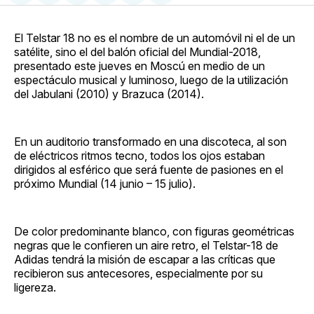
en
on
en
on
via
Facebook
Pinterest
LinkedIn
WhatsApp
Email
El Telstar 18 no es el nombre de un automóvil ni el de un
satélite, sino el del balón oficial del Mundial-2018,
presentado este jueves en Moscú en medio de un
espectáculo musical y luminoso, luego de la utilización
del Jabulani (2010) y Brazuca (2014).
En un auditorio transformado en una discoteca, al son
de eléctricos ritmos tecno, todos los ojos estaban
dirigidos al esférico que será fuente de pasiones en el
próximo Mundial (14 junio – 15 julio).
De color predominante blanco, con figuras geométricas
negras que le confieren un aire retro, el Telstar-18 de
Adidas tendrá la misión de escapar a las críticas que
recibieron sus antecesores, especialmente por su
ligereza.