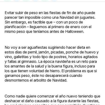
en
on
en
on
via
Facebook
Pinterest
LinkedIn
WhatsApp
Email
Evitar subir de peso en las fiestas de fin de año puede
parecer tan imposible como una Navidad sin juguetes.
Sin embargo, es factible que – con un poco de
planificación – lleguemos al primero de enero con el
mismo peso que teníamos antes de Halloween.
No voy a ser aguafiestas sugiriendo hacer dieta en
estos días de pernil, jamón, picadas, ponche de huevo y
vino, galletitas y todo tipo de postres, horarios agitados
y fallas al gimnasio. La época navideña es un reto para
los amantes de la salud y la buena figura, incluso para
los que tienen voluntad de hierro. El problema es que si
ganamos peso, éste no desaparecerá cuando
desmontemos el arbolito de Navidad.
Como nadie quiere comenzar el año nuevo teniendo que
deshacer el daño causado a la figura durante las fiestas,