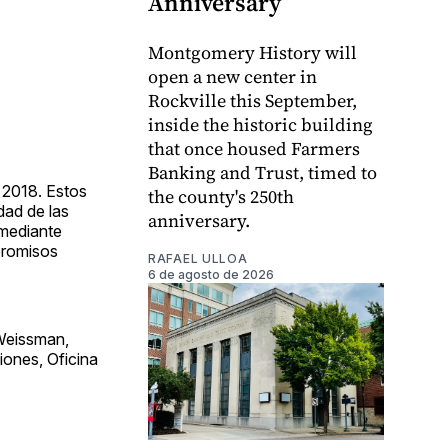
Anniversary
Montgomery History will
open a new center in
Rockville this September,
inside the historic building
that once housed Farmers
Banking and Trust, timed to
 2018. Estos
the county's 250th
dad de las
anniversary.
 mediante
promisos
RAFAEL ULLOA
6 de agosto de 2026
Weissman,
iones, Oficina