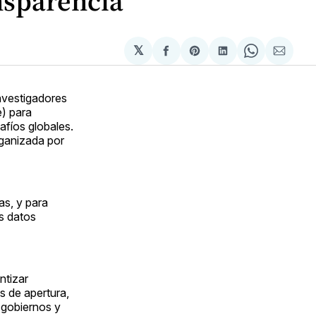
nsparencia
𝕏
Compartir
Share
Compartir
Share
Compa
en
on
en
on
via
Facebook
Pinterest
LinkedIn
WhatsApp
Email
investigadores
e) para
afíos globales.
ganizada por
as, y para
os datos
ntizar
s de apertura,
e gobiernos y