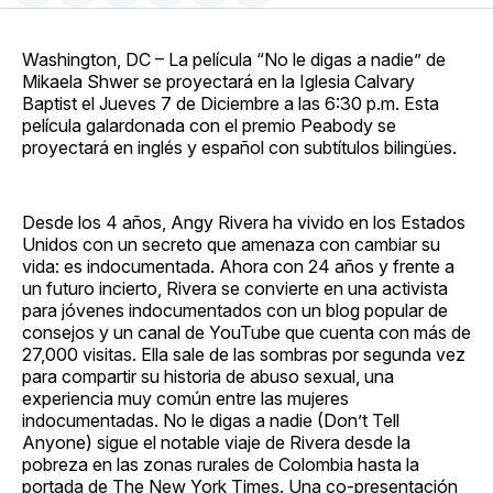
en
on
en
on
via
Facebook
Pinterest
LinkedIn
WhatsApp
Email
Washington, DC – La película “No le digas a nadie” de
Mikaela Shwer se proyectará en la Iglesia Calvary
Baptist el Jueves 7 de Diciembre a las 6:30 p.m. Esta
película galardonada con el premio Peabody se
proyectará en inglés y español con subtítulos bilingües.
Desde los 4 años, Angy Rivera ha vivido en los Estados
Unidos con un secreto que amenaza con cambiar su
vida: es indocumentada. Ahora con 24 años y frente a
un futuro incierto, Rivera se convierte en una activista
para jóvenes indocumentados con un blog popular de
consejos y un canal de YouTube que cuenta con más de
27,000 visitas. Ella sale de las sombras por segunda vez
para compartir su historia de abuso sexual, una
experiencia muy común entre las mujeres
indocumentadas. No le digas a nadie (Don’t Tell
Anyone) sigue el notable viaje de Rivera desde la
pobreza en las zonas rurales de Colombia hasta la
portada de The New York Times. Una co-presentación