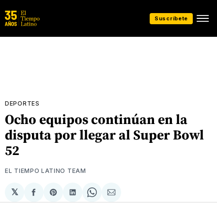
Suscríbete
DEPORTES
Ocho equipos continúan en la
disputa por llegar al Super Bowl
52
EL TIEMPO LATINO TEAM
𝕏
Compartir
Share
Compartir
Share
Compartir
en
on
en
on
via
Facebook
Pinterest
LinkedIn
WhatsApp
Email