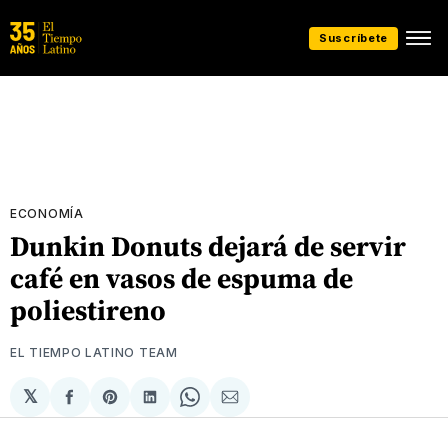
Suscríbete
ECONOMÍA
Dunkin Donuts dejará de servir
café en vasos de espuma de
poliestireno
EL TIEMPO LATINO TEAM
𝕏
Compartir
Share
Compartir
Share
Compartir
en
on
en
on
via
Facebook
Pinterest
LinkedIn
WhatsApp
Email