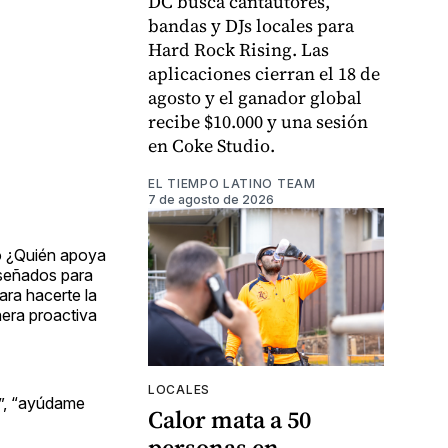
DC busca cantautores,
bandas y DJs locales para
Hard Rock Rising. Las
aplicaciones cierran el 18 de
agosto y el ganador global
recibe $10.000 y una sesión
en Coke Studio.
EL TIEMPO LATINO TEAM
7 de agosto de 2026
o ¿Quién apoya
iseñados para
ara hacerte la
nera proactiva
LOCALES
r”, “ayúdame
Calor mata a 50
personas en