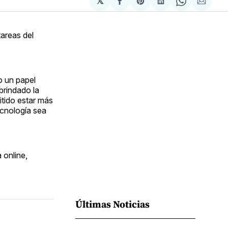
𝕏
Compartir
Share
Compartir
Share
Compa
en
on
en
on
via
Facebook
Pinterest
LinkedIn
WhatsApp
Email
tareas del
o un papel
brindado la
itido estar más
ecnología sea
 online,
Últimas Noticias