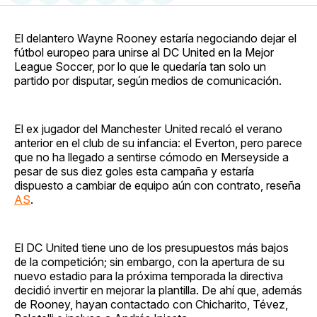
en
on
en
on
via
Facebook
Pinterest
LinkedIn
WhatsApp
Email
El delantero Wayne Rooney estaría negociando dejar el
fútbol europeo para unirse al DC United en la Mejor
League Soccer, por lo que le quedaría tan solo un
partido por disputar, según medios de comunicación.
El ex jugador del Manchester United recaló el verano
anterior en el club de su infancia: el Everton, pero parece
que no ha llegado a sentirse cómodo en Merseyside a
pesar de sus diez goles esta campaña y estaría
dispuesto a cambiar de equipo aún con contrato, reseña
AS
.
El DC United tiene uno de los presupuestos más bajos
de la competición; sin embargo, con la apertura de su
nuevo estadio para la próxima temporada la directiva
decidió invertir en mejorar la plantilla. De ahí que, además
de Rooney, hayan contactado con Chicharito, Tévez,