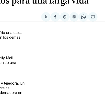
os para una larga vida
𝕏
Compartir
Share
Compartir
Share
Compa
en
on
en
on
via
Facebook
Pinterest
LinkedIn
WhatsApp
Email
frió una caída
on los demás
ily Mail
tenido una
 y tejedora. Un
pre se
uadernadora en