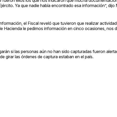
ue fueron ellos los que nos indicaron que mucha documentació
l Ejército. Ya que nadie había encontrado esa información”, dijo
información, el Fiscal reveló que tuvieron que realizar activida
rio de Hacienda le pedimos información en cinco ocasiones, nos 
igarán si las personas aún no han sido capturadas fueron alert
de girar las órdenes de captura estaban en el país.