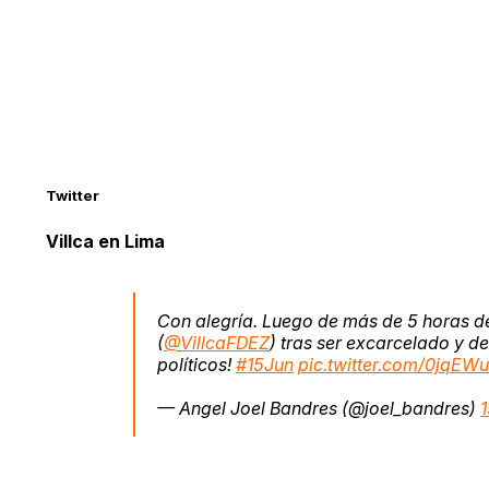
Twitter
Villca en Lima
Con alegría. Luego de más de 5 horas de
(
@VillcaFDEZ
) tras ser excarcelado y d
políticos!
#15Jun
pic.twitter.com/0jqE
— Angel Joel Bandres (@joel_bandres)
1