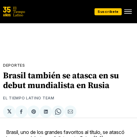
Suscríbete
DEPORTES
Brasil también se atasca en su
debut mundialista en Rusia
EL TIEMPO LATINO TEAM
𝕏
Compartir
Share
Compartir
Share
Compartir
en
on
en
on
via
Facebook
Pinterest
LinkedIn
WhatsApp
Email
Brasil, uno de los grandes favoritos al título, se atascó