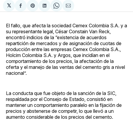
𝕏
Compartir
Share
Compartir
Share
Compartir
en
on
en
on
via
Facebook
Pinterest
LinkedIn
WhatsApp
Email
El fallo, que afecta la sociedad Cemex Colombia S.A. y a
su representante legal, César Constain Van Reck,
encontró indicios de la “existencia de acuerdos
repartición de mercados y de asignación de cuotas de
producción entre las empresas Cemex Colombia S.A.,
Holcim Colombia S.A. y Argos, que incidían en el
comportamiento de los precios, la afectación de la
oferta y el manejo de las ventas del cemento gris a nivel
nacional”.
La conducta que fue objeto de la sanción de la SIC,
respaldada por el Consejo de Estado, consistió en
mantener un comportamiento paralelo en la fijación de
precios y abstenerse de competir, lo que llevó a un
aumento considerable de los precios del cemento.