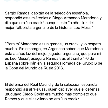
en
on
en
on
via
Facebook
Pinterest
LinkedIn
WhatsApp
Email
Sergio Ramos, capitán de la selección española,
respondió este miércoles a Diego Armando Maradona y
dijo que era “un crack”, aunque está “a años luz del
mejor futbolista argentino de la historia: Leo Messi”.
“Para mí Maradona es un grande, un crack, y lo respeto
mucho. Sin embargo, en Argentina saben que Maradona
está a años luz del mejor jugador argentino, que para mí
es Leo Messi”, aseguró Ramos tras el triunfo 1-0 de
España sobre Irán en la segunda jornada del Grupo B de
la Copa del Mundo de Rusia 2018.
El defensa del Real Madrid y de la selección española
respondió así al ‘Pelusa’, quien dijo ayer que el defensa
uruguayo Diego Godín era mucho más completo que
Ramos y que el sevillano no era “un crack”.