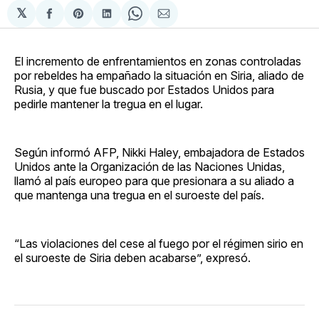
𝕏
Compartir
Share
Compartir
Share
Compartir
en
on
en
on
via
Facebook
Pinterest
LinkedIn
WhatsApp
Email
El incremento de enfrentamientos en zonas controladas
por rebeldes ha empañado la situación en Siria, aliado de
Rusia, y que fue buscado por Estados Unidos para
pedirle mantener la tregua en el lugar.
Según informó AFP, Nikki Haley, embajadora de Estados
Unidos ante la Organización de las Naciones Unidas,
llamó al país europeo para que presionara a su aliado a
que mantenga una tregua en el suroeste del país.
“Las violaciones del cese al fuego por el régimen sirio en
el suroeste de Siria deben acabarse”, expresó.