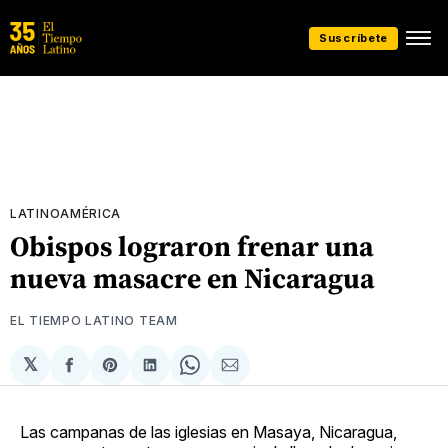
Suscríbete
LATINOAMÉRICA
Obispos lograron frenar una
nueva masacre en Nicaragua
EL TIEMPO LATINO TEAM
𝕏
Compartir
Share
Compartir
Share
Compartir
en
on
en
on
via
Facebook
Pinterest
LinkedIn
WhatsApp
Email
Las campanas de las iglesias en Masaya, Nicaragua,