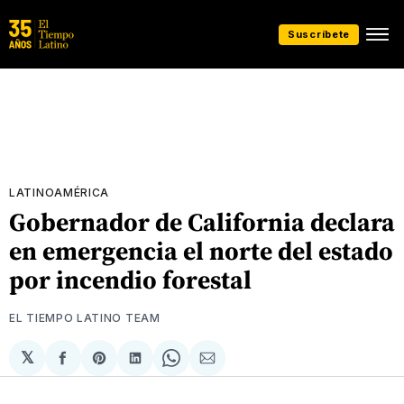
Suscríbete
LATINOAMÉRICA
Gobernador de California declara
en emergencia el norte del estado
por incendio forestal
EL TIEMPO LATINO TEAM
𝕏
Compartir
Share
Compartir
Share
Compartir
en
on
en
on
via
Facebook
Pinterest
LinkedIn
WhatsApp
Email