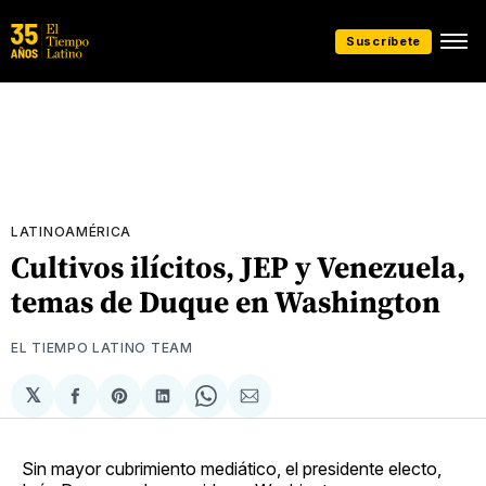
Suscríbete
LATINOAMÉRICA
Cultivos ilícitos, JEP y Venezuela,
temas de Duque en Washington
EL TIEMPO LATINO TEAM
𝕏
Compartir
Share
Compartir
Share
Compartir
en
on
en
on
via
Facebook
Pinterest
LinkedIn
WhatsApp
Email
Sin mayor cubrimiento mediático, el presidente electo,