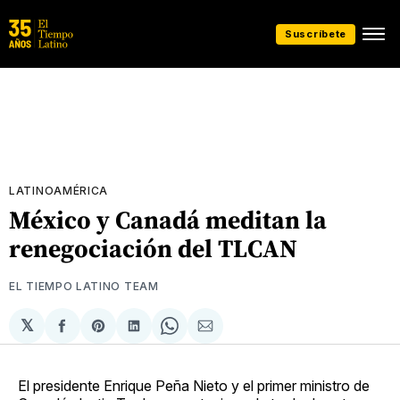
Suscríbete
LATINOAMÉRICA
México y Canadá meditan la
renegociación del TLCAN
EL TIEMPO LATINO TEAM
𝕏
Compartir
Share
Compartir
Share
Compartir
en
on
en
on
via
Facebook
Pinterest
LinkedIn
WhatsApp
Email
El presidente Enrique Peña Nieto y el primer ministro de