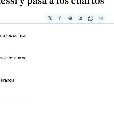
essi y pasa a los cuartos
𝕏
Compartir
Share
Compartir
Share
Compa
en
on
en
on
via
Facebook
Pinterest
LinkedIn
WhatsApp
Email
uartos de final
celeste’ que se
 Francia.