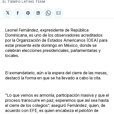
EL TIEMPO LATINO TEAM
𝕏
Compartir
Share
Compartir
Share
Compartir
en
on
en
on
via
Facebook
Pinterest
LinkedIn
WhatsApp
Email
Leonel Fernández, expresidente de República
Dominicana, es uno de los observadores acreditados
por la Organización de Estados Americanos (OEA) para
estar presente este domingo en México, donde se
celebran elecciones presidenciales, parlamentarias y
locales.
El exmandatario, aún a la espera del cierre de las mesas,
destacó la forma en que se ha llevado a cabo la cita.
“Lo que vemos es armonía, participación masiva y que el
proceso transcurre en paz; esperemos que así sea hasta
el cierre de los colegios”, aseguró Fernández, quien, de
acuerdo con EFE, es quien encabeza el pelotón de