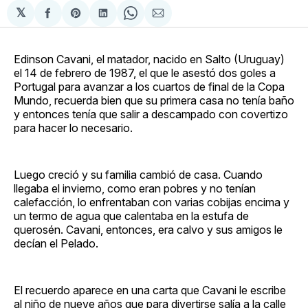
𝕏
Compartir
Share
Compartir
Share
Compartir
en
on
en
on
via
Facebook
Pinterest
LinkedIn
WhatsApp
Email
Edinson Cavani, el matador, nacido en Salto (Uruguay)
el 14 de febrero de 1987, el que le asestó dos goles a
Portugal para avanzar a los cuartos de final de la Copa
Mundo, recuerda bien que su primera casa no tenía baño
y entonces tenía que salir a descampado con covertizo
para hacer lo necesario.
Luego creció y su familia cambió de casa. Cuando
llegaba el invierno, como eran pobres y no tenían
calefacción, lo enfrentaban con varias cobijas encima y
un termo de agua que calentaba en la estufa de
querosén. Cavani, entonces, era calvo y sus amigos le
decían el Pelado.
El recuerdo aparece en una carta que Cavani le escribe
al niño de nueve años que para divertirse salía a la calle