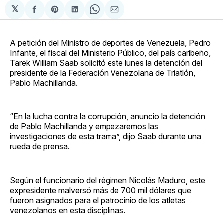
𝕏
Compartir
Share
Compartir
Share
Compartir
en
on
en
on
via
Facebook
Pinterest
LinkedIn
WhatsApp
Email
A petición del Ministro de deportes de Venezuela, Pedro
Infante, el fiscal del Ministerio Público, del país caribeño,
Tarek William Saab solicitó este lunes la detención del
presidente de la Federación Venezolana de Triatlón,
Pablo Machillanda.
“En la lucha contra la corrupción, anuncio la detención
de Pablo Machillanda y empezaremos las
investigaciones de esta trama”, dijo Saab durante una
rueda de prensa.
Según el funcionario del régimen Nicolás Maduro, este
expresidente malversó más de 700 mil dólares que
fueron asignados para el patrocinio de los atletas
venezolanos en esta disciplinas.