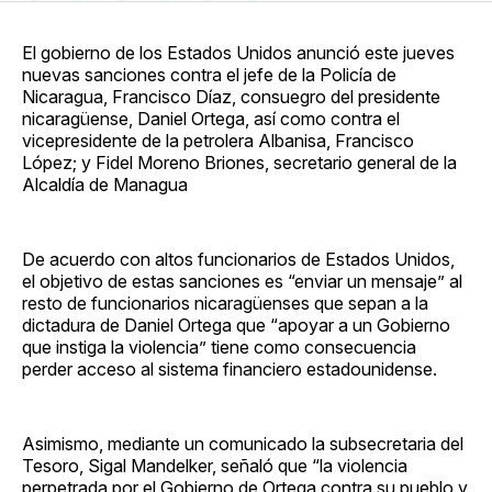
en
on
en
on
via
Facebook
Pinterest
LinkedIn
WhatsApp
Email
El gobierno de los Estados Unidos anunció este jueves
nuevas sanciones contra el jefe de la Policía de
Nicaragua, Francisco Díaz, consuegro del presidente
nicaragüense, Daniel Ortega, así como contra el
vicepresidente de la petrolera Albanisa, Francisco
López; y Fidel Moreno Briones, secretario general de la
Alcaldía de Managua
De acuerdo con altos funcionarios de Estados Unidos,
el objetivo de estas sanciones es “enviar un mensaje” al
resto de funcionarios nicaragüenses que sepan a la
dictadura de Daniel Ortega que “apoyar a un Gobierno
que instiga la violencia” tiene como consecuencia
perder acceso al sistema financiero estadounidense.
Asimismo, mediante un comunicado la subsecretaria del
Tesoro, Sigal Mandelker, señaló que “la violencia
perpetrada por el Gobierno de Ortega contra su pueblo y