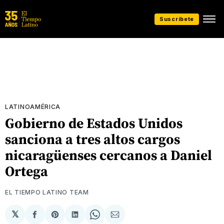
Suscríbete
LATINOAMÉRICA
Gobierno de Estados Unidos
sanciona a tres altos cargos
nicaragüenses cercanos a Daniel
Ortega
EL TIEMPO LATINO TEAM
𝕏
Compartir
Share
Compartir
Share
Compartir