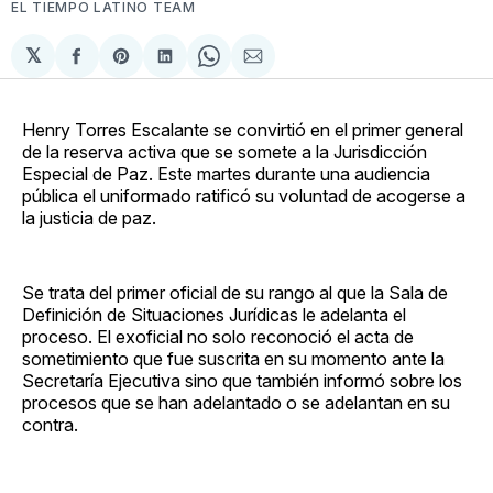
EL TIEMPO LATINO TEAM
𝕏
Compartir
Share
Compartir
Share
Compartir
en
on
en
on
via
Facebook
Pinterest
LinkedIn
WhatsApp
Email
Henry Torres Escalante se convirtió en el primer general
de la reserva activa que se somete a la Jurisdicción
Especial de Paz. Este martes durante una audiencia
pública el uniformado ratificó su voluntad de acogerse a
la justicia de paz.
Se trata del primer oficial de su rango al que la Sala de
Definición de Situaciones Jurídicas le adelanta el
proceso. El exoficial no solo reconoció el acta de
sometimiento que fue suscrita en su momento ante la
Secretaría Ejecutiva sino que también informó sobre los
procesos que se han adelantado o se adelantan en su
contra.