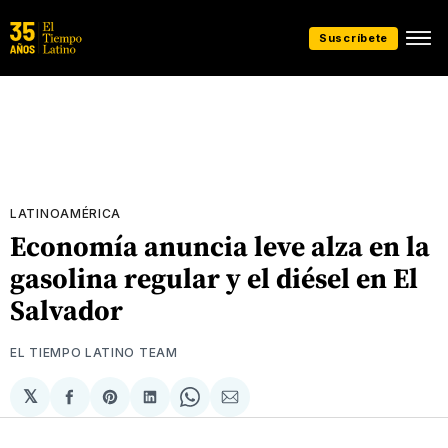
Suscríbete
LATINOAMÉRICA
Economía anuncia leve alza en la
gasolina regular y el diésel en El
Salvador
EL TIEMPO LATINO TEAM
𝕏
Compartir
Share
Compartir
Share
Compartir
en
on
en
on
via
Facebook
Pinterest
LinkedIn
WhatsApp
Email