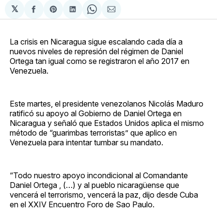
𝕏
Compartir
Share
Compartir
Share
Compartir
en
on
en
on
via
Facebook
Pinterest
LinkedIn
WhatsApp
Email
La crisis en Nicaragua sigue escalando cada día a
nuevos niveles de represión del régimen de Daniel
Ortega tan igual como se registraron el año 2017 en
Venezuela.
Este martes, el presidente venezolanos Nicolás Maduro
ratificó su apoyo al Gobierno de Daniel Ortega en
Nicaragua y señaló que Estados Unidos aplica el mismo
método de “guarimbas terroristas” que aplico en
Venezuela para intentar tumbar su mandato.
“Todo nuestro apoyo incondicional al Comandante
Daniel Ortega , (…) y al pueblo nicaragüense que
vencerá el terrorismo, vencerá la paz, dijo desde Cuba
en el XXIV Encuentro Foro de Sao Paulo.