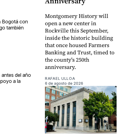
Anniversary
Montgomery History will
en Bogotá con
open a new center in
sgo también
Rockville this September,
inside the historic building
that once housed Farmers
Banking and Trust, timed to
the county's 250th
anniversary.
a antes del año
RAFAEL ULLOA
apoyo a la
6 de agosto de 2026