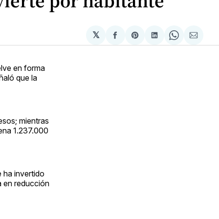
vierte por habitante
𝕏
Compartir
Share
Compartir
Share
Compa
en
on
en
on
via
Facebook
Pinterest
LinkedIn
WhatsApp
Email
elve en forma
ñaló que la
esos; mientras
gena 1.237.000
 ha invertido
a en reducción