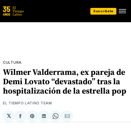
Suscríbete
CULTURA
Wilmer Valderrama, ex pareja de
Demi Lovato “devastado” tras la
hospitalización de la estrella pop
EL TIEMPO LATINO TEAM
𝕏
Compartir
Share
Compartir
Share
Compartir
en
on
en
on
via
Facebook
Pinterest
LinkedIn
WhatsApp
Email