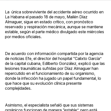
en
on
en
on
via
Facebook
Pinterest
LinkedIn
WhatsApp
Email
La única sobreviviente del accidente aéreo ocurrido en
La Habana el pasado 18 de mayo, Mailén Díaz
Almaguer, sigue en estado crítico, con pronóstico
reservado y respiración mecánica, aunque se mantiene
estable, según el parte médico divulgado este miércoles
por medios oficiales.
De acuerdo con información compartida por la agencia
de noticias Efe, el director del hospital “Calixto García”
de la capital cubana, Edilberto González, explicó que las
lesiones traumáticas sufridas por Díaz Almaguer han
repercutido en el funcionamiento de su organismo,
donde la infección ha jugado un papel fundamental, lo
que hace que su evolución clínica presente
complejidades.
Asimismo, el especialista señaló que sus sistemas
orgánicos funcionan de manera “estable”, pero está