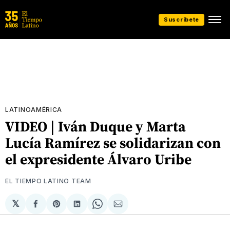
Suscríbete
LATINOAMÉRICA
VIDEO | Iván Duque y Marta
Lucía Ramírez se solidarizan con
el expresidente Álvaro Uribe
EL TIEMPO LATINO TEAM
𝕏
Compartir
Share
Compartir
Share
Compartir
en
on
en
on
via
Facebook
Pinterest
LinkedIn
WhatsApp
Email