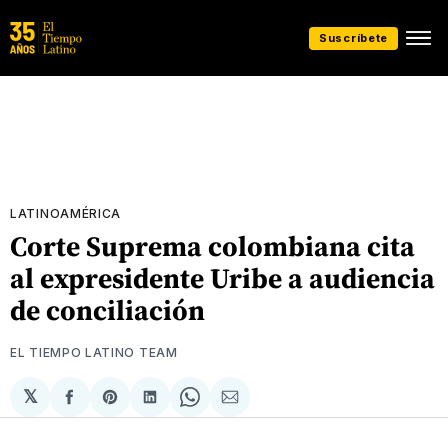
Suscríbete
LATINOAMÉRICA
Corte Suprema colombiana cita
al expresidente Uribe a audiencia
de conciliación
EL TIEMPO LATINO TEAM
𝕏
Compartir
Share
Compartir
Share
Compartir
en
on
en
on
via
Facebook
Pinterest
LinkedIn
WhatsApp
Email