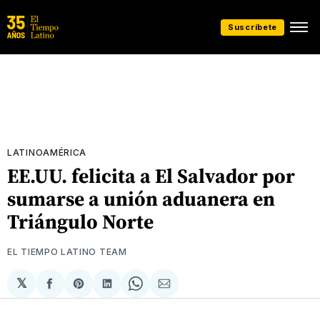
Suscríbete
LATINOAMÉRICA
EE.UU. felicita a El Salvador por
sumarse a unión aduanera en
Triángulo Norte
EL TIEMPO LATINO TEAM
𝕏
Compartir
Share
Compartir
Share
Compartir
en
on
en
on
via
Facebook
Pinterest
LinkedIn
WhatsApp
Email