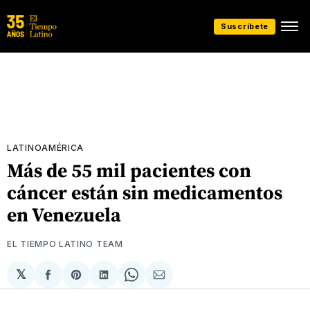
Suscríbete
LATINOAMÉRICA
Más de 55 mil pacientes con
cáncer están sin medicamentos
en Venezuela
EL TIEMPO LATINO TEAM
𝕏
Compartir
Share
Compartir
Share
Compartir
en
on
en
on
via
Facebook
Pinterest
LinkedIn
WhatsApp
Email