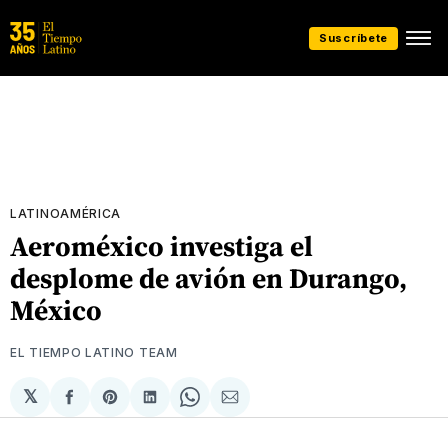
Suscríbete
LATINOAMÉRICA
Aeroméxico investiga el
desplome de avión en Durango,
México
EL TIEMPO LATINO TEAM
𝕏
Compartir
Share
Compartir
Share
Compartir
en
on
en
on
via
Facebook
Pinterest
LinkedIn
WhatsApp
Email