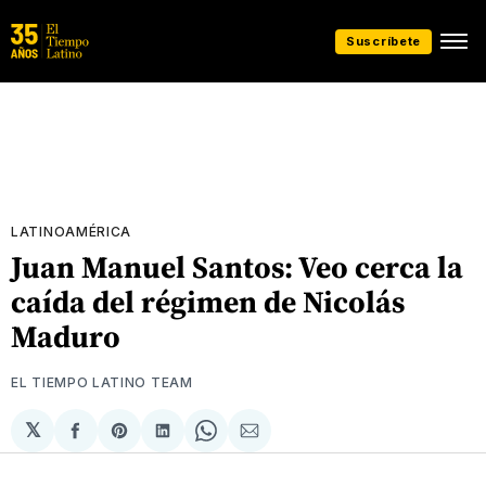
Suscríbete
LATINOAMÉRICA
Juan Manuel Santos: Veo cerca la
caída del régimen de Nicolás
Maduro
EL TIEMPO LATINO TEAM
𝕏
Compartir
Share
Compartir
Share
Compartir
en
on
en
on
via
Facebook
Pinterest
LinkedIn
WhatsApp
Email