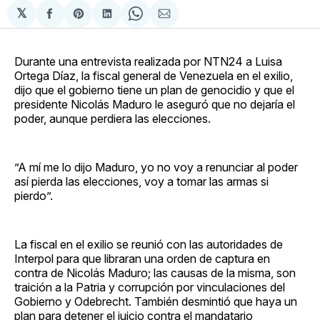
𝕏
Compartir
Share
Compartir
Share
Compartir
en
on
en
on
via
Facebook
Pinterest
LinkedIn
WhatsApp
Email
Durante una entrevista realizada por NTN24 a Luisa
Ortega Díaz, la fiscal general de Venezuela en el exilio,
dijo que el gobierno tiene un plan de genocidio y que el
presidente Nicolás Maduro le aseguró que no dejaría el
poder, aunque perdiera las elecciones.
”A mí me lo dijo Maduro, yo no voy a renunciar al poder
así pierda las elecciones, voy a tomar las armas si
pierdo”.
La fiscal en el exilio se reunió con las autoridades de
Interpol para que libraran una orden de captura en
contra de Nicolás Maduro; las causas de la misma, son
traición a la Patria y corrupción por vinculaciones del
Gobierno y Odebrecht. También desmintió que haya un
plan para detener el juicio contra el mandatario