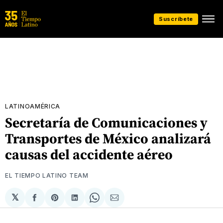
Suscríbete
LATINOAMÉRICA
Secretaría de Comunicaciones y
Transportes de México analizará
causas del accidente aéreo
EL TIEMPO LATINO TEAM
𝕏
Compartir
Share
Compartir
Share
Compartir
en
on
en
on
via
Facebook
Pinterest
LinkedIn
WhatsApp
Email