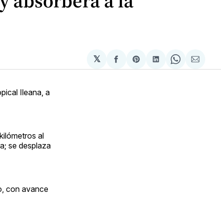
y absorberá a la
𝕏
Compartir
Share
Compartir
Share
Compa
en
on
en
on
via
Facebook
Pinterest
LinkedIn
WhatsApp
Email
pical Ileana, a
ilómetros al
ra; se desplaza
lo, con avance