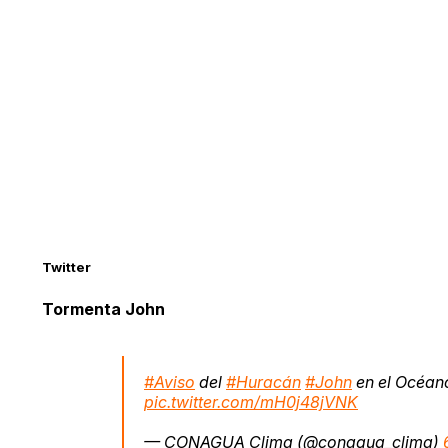
Twitter
Tormenta John
#Aviso
del
#Huracán
#John
en el Océa
pic.twitter.com/mH0j48jVNK
— CONAGUA Clima (@conagua_clima)