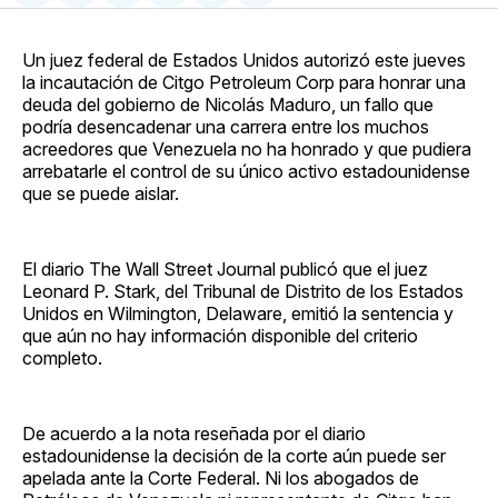
en
on
en
on
via
Facebook
Pinterest
LinkedIn
WhatsApp
Email
Un juez federal de Estados Unidos autorizó este jueves
la incautación de Citgo Petroleum Corp para honrar una
deuda del gobierno de Nicolás Maduro, un fallo que
podría desencadenar una carrera entre los muchos
acreedores que Venezuela no ha honrado y que pudiera
arrebatarle el control de su único activo estadounidense
que se puede aislar.
El diario The Wall Street Journal publicó que el juez
Leonard P. Stark, del Tribunal de Distrito de los Estados
Unidos en Wilmington, Delaware, emitió la sentencia y
que aún no hay información disponible del criterio
completo.
De acuerdo a la nota reseñada por el diario
estadounidense la decisión de la corte aún puede ser
apelada ante la Corte Federal. Ni los abogados de