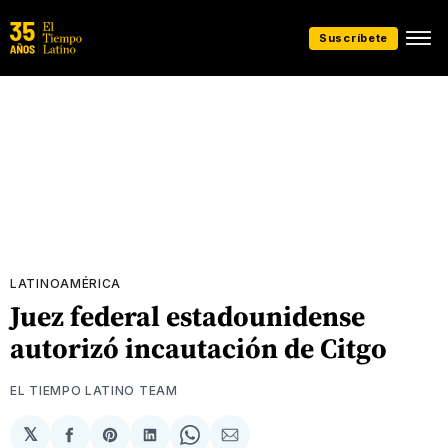
Suscríbete
LATINOAMÉRICA
Juez federal estadounidense
autorizó incautación de Citgo
EL TIEMPO LATINO TEAM
𝕏
Compartir
Share
Compartir
Share
Compartir