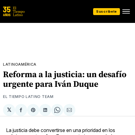
Suscríbete
LATINOAMÉRICA
Reforma a la justicia: un desafío
urgente para Iván Duque
EL TIEMPO LATINO TEAM
𝕏
Compartir
Share
Compartir
Share
Compartir
en
on
en
on
via
Facebook
Pinterest
LinkedIn
WhatsApp
Email
La justicia debe convertirse en una prioridad en los