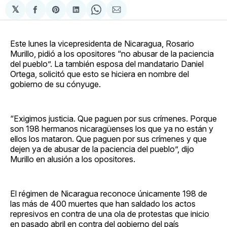
𝕏
Compartir
Share
Compartir
Share
Compartir
en
on
en
on
via
Facebook
Pinterest
LinkedIn
WhatsApp
Email
Este lunes la vicepresidenta de Nicaragua, Rosario
Murillo, pidió a los opositores “no abusar de la paciencia
del pueblo”. La también esposa del mandatario Daniel
Ortega, solicitó que esto se hiciera en nombre del
gobierno de su cónyuge.
“Exigimos justicia. Que paguen por sus crímenes. Porque
son 198 hermanos nicaragüenses los que ya no están y
ellos los mataron. Que paguen por sus crímenes y que
dejen ya de abusar de la paciencia del pueblo”, dijo
Murillo en alusión a los opositores.
El régimen de Nicaragua reconoce únicamente 198 de
las más de 400 muertes que han saldado los actos
represivos en contra de una ola de protestas que inicio
en pasado abril en contra del gobierno del país