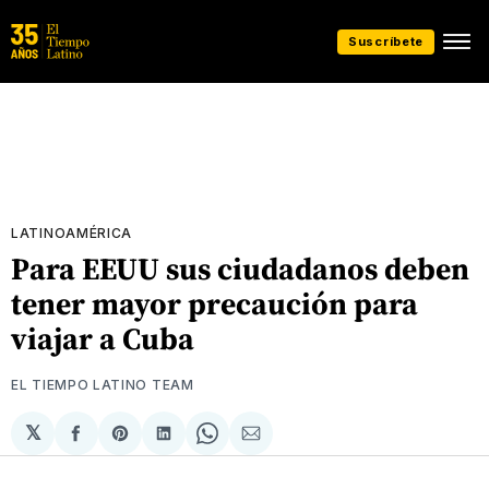
Suscríbete
LATINOAMÉRICA
Para EEUU sus ciudadanos deben
tener mayor precaución para
viajar a Cuba
EL TIEMPO LATINO TEAM
𝕏
Compartir
Share
Compartir
Share
Compartir
en
on
en
on
via
Facebook
Pinterest
LinkedIn
WhatsApp
Email