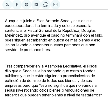
𝕏
Compartir
Share
Compartir
Share
Compartir
en
on
en
on
via
Facebook
Pinterest
LinkedIn
WhatsApp
Email
Aunque el juicio a Elías Antonio Saca y seis de sus
excolaboradores ha terminado y solo se espera la
sentencia, el Fiscal General de la República, Douglas
Meléndez, dijo ayer que el caso no terminará con el fallo,
pues siguen escarbando en busca de más bienes y eso
les ha llevado a encontrar nuevas personas que han
servido de prestanombres.
Tras comparecer en la Asamblea Legislativa, el Fiscal
dijo que a Saca se le ha probado que extrajo fondos
públicos y que le están siguiendo procedimientos de
extinción de dominio de todos sus bienes y de sus
empresas pero que “eso no significa que no vamos a
seguir investigando otros bienes o vinculaciones de
terceros que pueden tener bienes a nivel de testaferros”.